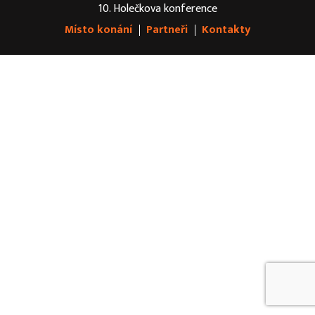
10. Holečkova konference
Místo
konání
Partneři
Kontakty